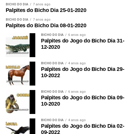
para cada período. Em seguida, você encontra os
BICHO DO DIA
7 anos ago
Palpites do Bicho Dia 25-01-2020
palpites completos e informações sobre os grupos
Palpite do jogo do bicho hoje à
Nas puxadas tradicionais, o
Carneiro
aparece associado
destacados.
BICHO DO DIA
7 anos ago
à
Cabra, ao Coelho e à Vaca
. Para pesquisar outros
noite
Palpites do Bicho Dia 08-01-2020
animais, consulte as
puxadas do bicho
.
Período
BICHO DO DIA
Grupo e animal
6 anos ago
Dezena
Ce
Para encerrar os palpites deste sábado, o destaque da
Palpites do Jogo do Bicho Dia 31-
noite é o
Urso, grupo 23
, com as dezenas 89, 90, 91 e
12-2020
Compartilhar no WhatsApp
Manhã
Grupo 06 – Cabra
21
321 –
92.
Tarde
Grupo 07 – Carneiro
27
127 –
Palpite do jogo do bicho hoje à
BICHO DO DIA
4 anos ago
Palpites do Jogo do Bicho Dia 29-
Grupo 23 – Urso
10-2022
tarde
Noite
Grupo 17 – Macaco
68
268 –
Dezena
À tarde, a sugestão principal é o
Coelho, grupo 10
, que
BICHO DO DIA
6 anos ago
Para acessar as últimas publicações e as principais
Palpites do Jogo do Bicho Dia 09-
corresponde às dezenas 37, 38, 39 e 40.
ferramentas do site, volte à página de
palpite do dia
.
10-2020
90
Palpite do jogo do bicho hoje
Centenas
Grupo 10 – Coelho
BICHO DO DIA
4 anos ago
Palpites do Jogo do Bicho Dia 02-
290 – 590 – 890
pela manhã
09-2022