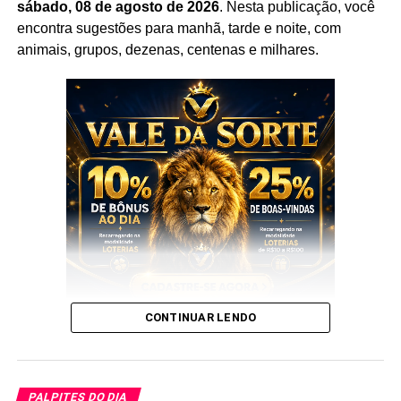
sábado, 08 de agosto de 2026
. Nesta publicação, você
Prepare caneta e papel e Anote cada
palpite
para que
encontra sugestões para manhã, tarde e noite, com
você faça o jogo perfeito, e aumente a sua probabilidade
animais, grupos, dezenas, centenas e milhares.
de ganhar no
jogo do bicho
no dia
25 de Maio
de 2026.
Após anotar as nossas dicas e os nossos
palpites do
bicho
, anote também as
puxadas do bicho
pois elas
são indispensáveis, pois as utilizamos você aumenta
ainda mais a sua chance de acertar o
bicho
que vai dar
no poste.
Palpite do dia do Jogo do Bicho
de hoje 25/05/2026
Sem mais delongas esses são os nossos
Palpites
:
CONTINUAR LENDO
Os palpites são atualizados ao longo do dia, portanto,
salve esta página nos favoritos e retorne mais tarde para
conferir os próximos palpites.
PALPITES DO DIA