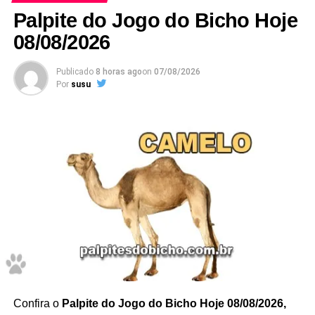
Google
.
Palpite do Jogo do Bicho Hoje
08/08/2026
Publicado
8 horas ago
on
07/08/2026
Por
susu
Dessa forma, para acompanhar previsões atualizadas
diariamente, acesse também a página de palpites do jogo
do bicho hoje.
Confira Aqui
Não deixe de anotar.
Confira o
Palpite do Jogo do Bicho Hoje 08/08/2026,