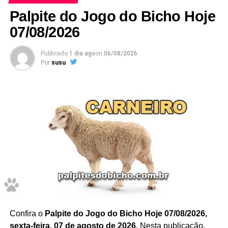
Palpite do Jogo do Bicho Hoje
07/08/2026
Publicado
1 dia ago
on
06/08/2026
Por
susu
97 – 98
–
Grupo 25
/ deze
nas
99 – 00
PALPITE DA MANHÃ
PALPITE DA TARDE
4698 – 5798 – 2098 – 3498
PALPITE DA NOITE
3
Resumo dos palpites de hoje –
08/08/2026
9 7
Confira o
Palpite do Jogo do Bicho Hoje 07/08/2026,
sexta-feira, 07 de agosto de 2026
. Nesta publicação,