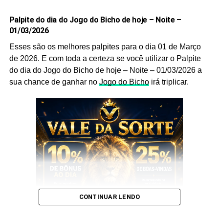
2026.
Palpite do dia do Jogo do Bicho de hoje – Noite –
Após anotar as nossas dicas e os nossos
palpites do
01/03/2026
bicho
, anote também as
puxadas do bicho
pois elas
Esses são os melhores palpites para o dia 01 de Março
são indispensáveis, pois as utilizamos você aumenta
de 2026. E com toda a certeza se você utilizar o Palpite
ainda mais a sua chance de acertar o
bicho
que vai dar
do dia do Jogo do Bicho de hoje – Noite – 01/03/2026 a
no poste.
sua chance de ganhar no
Jogo do Bicho
irá triplicar.
Palpite do dia do Jogo do Bicho
de hoje – Noite – 03/02/2026
Sem mais delongas esses são os nossos
Palpites
:
CONTINUAR LENDO