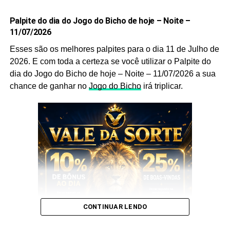
Não deixe de anotar.
Palpite do dia do Jogo do Bicho de hoje – Noite –
11/07/2026
Prepare caneta e papel e Anote cada
palpite
para que
Esses são os melhores palpites para o dia 11 de Julho de
você faça o jogo perfeito, e aumente a sua probabilidade
2026. E com toda a certeza se você utilizar o Palpite do
de ganhar no
jogo do bicho
no dia
04 de Julho
de 2026.
dia do Jogo do Bicho de hoje – Noite – 11/07/2026 a sua
Após anotar as nossas dicas e os nossos
palpites do
chance de ganhar no
Jogo do Bicho
irá triplicar.
bicho
, anote também as
puxadas do bicho
pois elas
são indispensáveis, pois as utilizamos você aumenta
ainda mais a sua chance de acertar o
bicho
que vai dar
no poste.
Palpite do dia do Jogo do Bicho
de hoje – Noite – 04/07/2026
Sem mais delongas esses são os nossos
Palpites
:
CONTINUAR LENDO