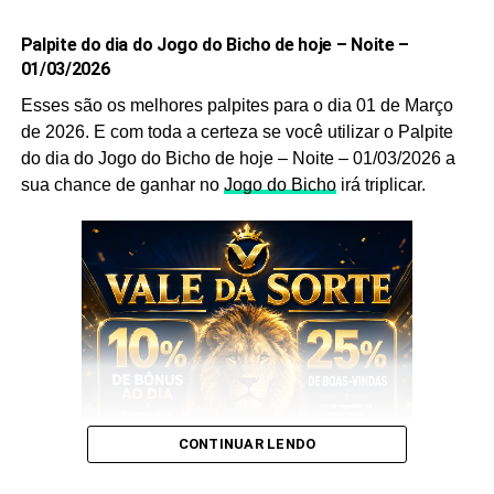
você faça o jogo perfeito, e aumente a sua probabilidade
de ganhar no
jogo do bicho
no dia
06 de Janeiro
de
Palpite do dia do Jogo do Bicho de hoje – Noite –
01/03/2026
2026.
Esses são os melhores palpites para o dia 01 de Março
Após anotar as nossas dicas e os nossos
palpites do
de 2026. E com toda a certeza se você utilizar o Palpite
bicho
, anote também as
puxadas do bicho
pois elas
do dia do Jogo do Bicho de hoje – Noite – 01/03/2026 a
são indispensáveis, pois as utilizamos você aumenta
sua chance de ganhar no
Jogo do Bicho
irá triplicar.
ainda mais a sua chance de acertar o
bicho
que vai dar
no poste.
Palpite do dia do Jogo do Bicho
de hoje – Noite – 06/01/2026
Sem mais delongas esses são os nossos
Palpites
:
CONTINUAR LENDO