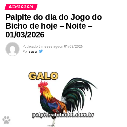
BICHO DO DIA
Palpite do dia do Jogo do
Bicho de hoje – Noite –
01/03/2026
Publicado
5 meses ago
on
01/03/2026
Por
susu
E esses palpites são os melhores que encontrará no
Google
.
Não deixe de anotar.
Prepare caneta e papel e Anote cada
palpite
para que