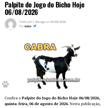
Palpite do Jogo do Bicho Hoje
06/08/2026
Publicado
1 dia ago
on
05/08/2026
Por
susu
45 – 46
–
Grupo 12
/ deze
nas
PALPITE DA MANHÃ
PALPITE DA TARDE
47
– 48
PALPITE DA NOITE
8046 – 7546 – 3046 – 2646
Resumo dos palpites de hoje –
Confira o
Palpite do Jogo do Bicho Hoje 06/08/2026,
quinta-feira, 06 de agosto de 2026
. Nesta publicação,