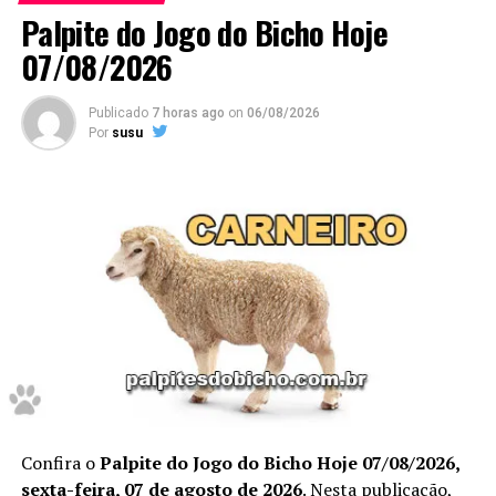
Palpite do Jogo do Bicho Hoje
Google
.
07/08/2026
Publicado
7 horas ago
on
06/08/2026
Por
susu
Dessa forma, para acompanhar previsões atualizadas
diariamente, acesse também a página de palpites do
jogo do bicho hoje.
Confira o
Palpite do Jogo do Bicho Hoje 07/08/2026,
Confira Aqui
sexta-feira, 07 de agosto de 2026
. Nesta publicação,