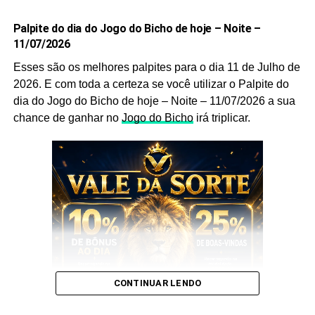
Não deixe de anotar.
Palpite do dia do Jogo do Bicho de hoje – Noite –
11/07/2026
Prepare caneta e papel e Anote cada
palpite
para que
Esses são os melhores palpites para o dia 11 de Julho de
você faça o jogo perfeito, e aumente a sua probabilidade
2026. E com toda a certeza se você utilizar o Palpite do
de ganhar no
jogo do bicho
no dia
13 de Maio
de 2026.
dia do Jogo do Bicho de hoje – Noite – 11/07/2026 a sua
Após anotar as nossas dicas e os nossos
palpites do
chance de ganhar no
Jogo do Bicho
irá triplicar.
bicho
, anote também as
puxadas do bicho
pois elas
são indispensáveis, pois as utilizamos você aumenta
ainda mais a sua chance de acertar o
bicho
que vai dar
no poste.
Palpite do dia do Jogo do Bicho
de hoje – Noite – 13/05/2026
Sem mais delongas esses são os nossos
Palpites
:
CONTINUAR LENDO