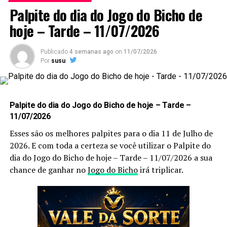
bicho
, anote também as
puxadas do bicho
pois elas
Palpite do dia do Jogo do Bicho de
são indispensáveis, pois as utilizamos você aumenta
hoje – Tarde – 11/07/2026
ainda mais a sua chance de acertar o
bicho
que vai dar
no poste.
Publicado
4 semanas ago
on
11/07/2026
Por
susu
Palpite do dia do Jogo do Bicho
de hoje – Noite – 20/05/2026
Palpite do dia do Jogo do Bicho de hoje – Tarde –
Sem mais delongas esses são os nossos
Palpites
:
11/07/2026
Esses são os melhores palpites para o dia 11 de Julho de
2026. E com toda a certeza se você utilizar o Palpite do
Dessa forma, para acompanhar previsões atualizadas
dia do Jogo do Bicho de hoje – Tarde – 11/07/2026 a sua
diariamente, acesse também a página de palpites do
chance de ganhar no
Jogo do Bicho
irá triplicar.
jogo do bicho hoje.
Confira Aqui
05 – 06
–
Grupo 02
/ deze
nas