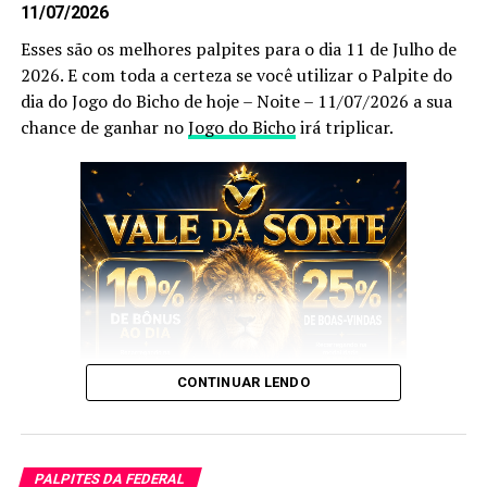
11/07/2026
Esses são os melhores palpites para o dia 11 de Julho de
2026. E com toda a certeza se você utilizar o Palpite do
dia do Jogo do Bicho de hoje – Noite – 11/07/2026 a sua
Dessa forma, para acompanhar previsões atualizadas
chance de ganhar no
Jogo do Bicho
irá triplicar.
diariamente, acesse também a página de palpites do
jogo do bicho hoje.
Confira Aqui
Não deixe de anotar.
Prepare caneta e papel e Anote cada
palpite
para que
você faça o jogo perfeito, e aumente a sua
CONTINUAR LENDO
probabilidade de ganhar no
jogo do bicho
no dia
20 de
Maio
de 2026.
E esses palpites são os melhores que encontrará no
Após anotar as nossas dicas e os nossos
palpites do
Google
.
PALPITES DA FEDERAL