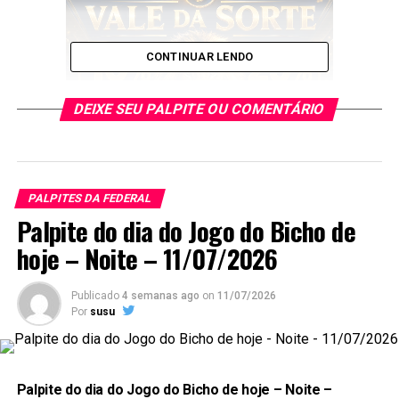
CONTINUAR LENDO
DEIXE SEU PALPITE OU COMENTÁRIO
PALPITES DA FEDERAL
E esses palpites são os melhores que encontrará no
Palpite do dia do Jogo do Bicho de
Google
.
hoje – Noite – 11/07/2026
Publicado
4 semanas ago
on
11/07/2026
Por
susu
Palpite do dia do Jogo do Bicho de hoje – Noite –