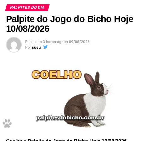
PALPITES DO DIA
E esses palpites são os melhores que encontrará no
Google
Palpite do Jogo do Bicho Hoje
.
10/08/2026
Publicado
3 horas ago
on
09/08/2026
Por
susu
Dessa forma, para acompanhar previsões atualizadas
diariamente, acesse também a página de palpites do jogo
do bicho hoje.
Confira Aqui