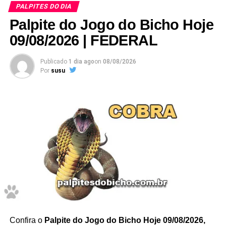
PALPITES DO DIA
Palpite do Jogo do Bicho Hoje
09/08/2026 | FEDERAL
Publicado
1 dia ago
on
08/08/2026
Por
susu
37 – 38
–
Grupo 10
/ deze
nas
PALPITE DA MANHÃ
PALPITE DA TARDE
39
– 40
PALPITE DA NOITE
8137 – 6437 – 8037 – 9637
Resumo dos palpites de hoje –
1
10/08/2026
Confira o
Palpite do Jogo do Bicho Hoje 09/08/2026,