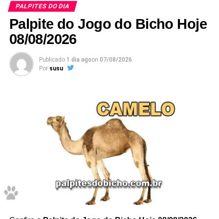
PALPITES DO DIA
Palpite do Jogo do Bicho Hoje
08/08/2026
Publicado
1 dia ago
on
07/08/2026
Por
susu
45 – 46
–
Grupo 12
/ deze
nas
PALPITE DA MANHÃ
PALPITE DA TARDE
47
– 48
PALPITE DA NOITE
1047 – 8547 – 6347 – 1847
Resumo dos palpites de hoje –
2
09/08/2026