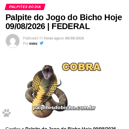
PALPITES DO DIA
E esses palpites são os melhores que encontrará no
Google
Palpite do Jogo do Bicho Hoje
.
09/08/2026 | FEDERAL
Publicado
11 horas ago
on
08/08/2026
Por
susu
Dessa forma, para acompanhar previsões atualizadas
diariamente, acesse também a página de palpites do jogo
do bicho hoje.
Confira Aqui