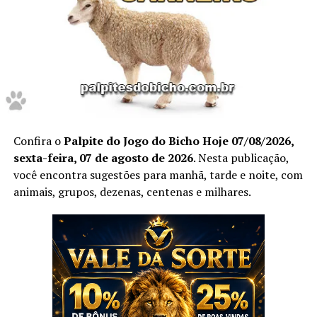
Dessa forma, para acompanhar previsões atualizadas
diariamente, acesse também a página de palpites do
jogo do bicho hoje.
Confira o
Palpite do Jogo do Bicho Hoje 07/08/2026,
Confira Aqui
sexta-feira, 07 de agosto de 2026
. Nesta publicação,
você encontra sugestões para manhã, tarde e noite, com
animais, grupos, dezenas, centenas e milhares.
Não deixe de anotar.
Prepare caneta e papel e Anote cada
palpite
para que
você faça o jogo perfeito, e aumente a sua
probabilidade de ganhar no
jogo do bicho
no dia
31 de
Maio
de 2026.
Após anotar as nossas dicas e os nossos
palpites do