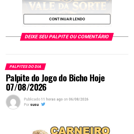
CONTINUAR LENDO
DEIXE SEU PALPITE OU COMENTÁRIO
PALPITES DO DIA
E esses palpites são os melhores que encontrará no
Palpite do Jogo do Bicho Hoje
Google
.
07/08/2026
Publicado
11 horas ago
on
06/08/2026
Por
susu