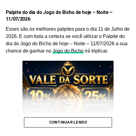
Não deixe de anotar.
Palpite do dia do Jogo do Bicho de hoje – Noite –
11/07/2026
Prepare caneta e papel e Anote cada
palpite
para que
Esses são os melhores palpites para o dia 11 de Julho de
você faça o jogo perfeito, e aumente a sua probabilidade
2026. E com toda a certeza se você utilizar o Palpite do
de ganhar no
jogo do bicho
no dia
03 de Junho
de 2026.
dia do Jogo do Bicho de hoje – Noite – 11/07/2026 a sua
Após anotar as nossas dicas e os nossos
palpites do
chance de ganhar no
Jogo do Bicho
irá triplicar.
bicho
, anote também as
puxadas do bicho
pois elas
são indispensáveis, pois as utilizamos você aumenta
ainda mais a sua chance de acertar o
bicho
que vai dar
no poste.
Palpite do dia do Jogo do Bicho
de hoje – Tarde – 03/06/2026
Sem mais delongas esses são os nossos
Palpites
:
CONTINUAR LENDO