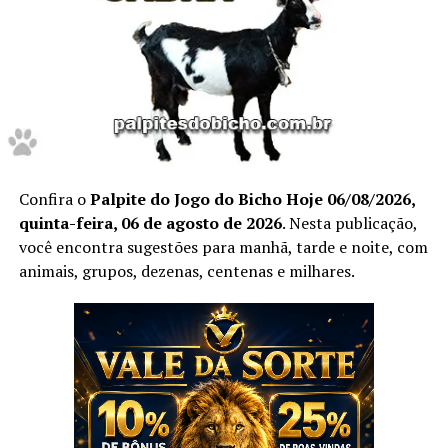
Dessa forma, para acompanhar previsões atualizadas
diariamente, acesse também a página de palpites do
jogo do bicho hoje.
Confira o
Palpite do Jogo do Bicho Hoje 06/08/2026,
Confira Aqui
quinta-feira, 06 de agosto de 2026
. Nesta publicação,
você encontra sugestões para manhã, tarde e noite, com
animais, grupos, dezenas, centenas e milhares.
Não deixe de anotar.
Prepare caneta e papel e Anote cada
palpite
para que
você faça o jogo perfeito, e aumente a sua
probabilidade de ganhar no
jogo do bicho
no dia
05 de
Julho
de 2026.
Após anotar as nossas dicas e os nossos
palpites do