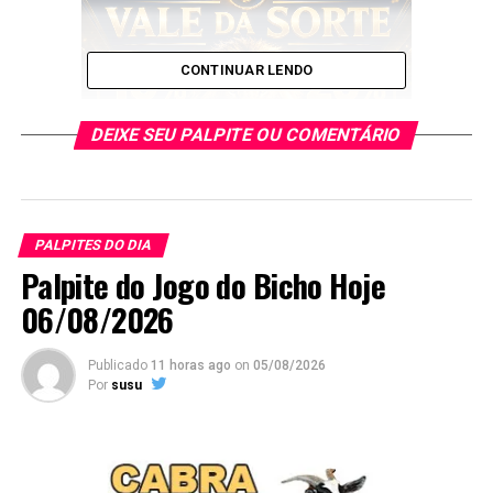
CONTINUAR LENDO
DEIXE SEU PALPITE OU COMENTÁRIO
PALPITES DO DIA
E esses palpites são os melhores que encontrará no
Palpite do Jogo do Bicho Hoje
Google
.
06/08/2026
Publicado
11 horas ago
on
05/08/2026
Por
susu