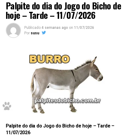
Palpite do dia do Jogo do Bicho de
hoje – Tarde – 11/07/2026
Publicado
4 semanas ago
on
11/07/2026
Por
susu
77 – 78
–
Grupo 20
/ deze
nas
Dessa forma, para acompanhar previsões atualizadas
diariamente, acesse também a página de palpites do
79
– 80
jogo do bicho hoje.
Confira Aqui
3678 – 5478 – 0178 – 3778
Palpite do dia do Jogo do Bicho de hoje – Tarde –
11/07/2026