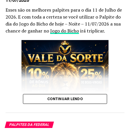
11/07/2026
Esses são os melhores palpites para o dia 11 de Julho de
Não deixe de anotar.
2026. E com toda a certeza se você utilizar o Palpite do
dia do Jogo do Bicho de hoje – Noite – 11/07/2026 a sua
Prepare caneta e papel e Anote cada
palpite
para que
chance de ganhar no
Jogo do Bicho
irá triplicar.
você faça o jogo perfeito, e aumente a sua
probabilidade de ganhar no
jogo do bicho
no dia
24 de
Junho
de 2026.
Após anotar as nossas dicas e os nossos
palpites do
bicho
, anote também as
puxadas do bicho
pois elas
são indispensáveis, pois as utilizamos você aumenta
ainda mais a sua chance de acertar o
bicho
que vai dar
no poste.
CONTINUAR LENDO
Palpite do dia do Jogo do Bicho
de hoje – Tarde – 24/06/2026
E esses palpites são os melhores que encontrará no
Google
.
PALPITES DA FEDERAL
Sem mais delongas esses são os nossos
Palpites
: