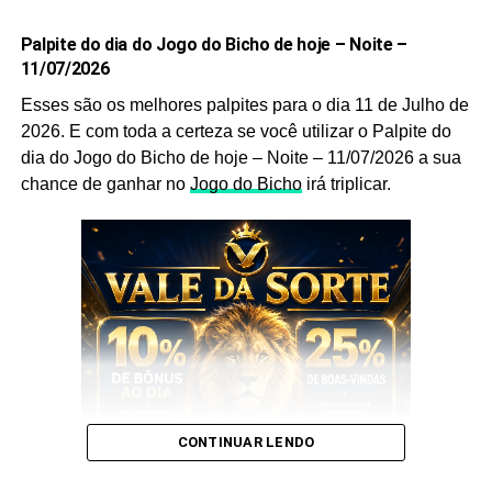
Não deixe de anotar.
Palpite do dia do Jogo do Bicho de hoje – Noite –
11/07/2026
Prepare caneta e papel e Anote cada
palpite
para que
Esses são os melhores palpites para o dia 11 de Julho de
você faça o jogo perfeito, e aumente a sua probabilidade
2026. E com toda a certeza se você utilizar o Palpite do
de ganhar no
jogo do bicho
no dia
25 de Junho
de 2026.
dia do Jogo do Bicho de hoje – Noite – 11/07/2026 a sua
Após anotar as nossas dicas e os nossos
palpites do
chance de ganhar no
Jogo do Bicho
irá triplicar.
bicho
, anote também as
puxadas do bicho
pois elas
são indispensáveis, pois as utilizamos você aumenta
ainda mais a sua chance de acertar o
bicho
que vai dar
no poste.
Palpite do dia do Jogo do Bicho
de hoje – Tarde – 25/06/2026
Sem mais delongas esses são os nossos
Palpites
:
CONTINUAR LENDO