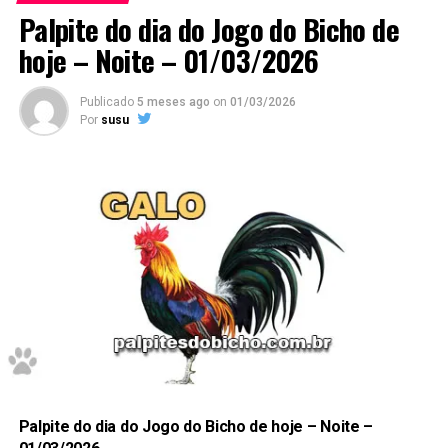
Palpite do dia do Jogo do Bicho de
hoje – Noite – 01/03/2026
Publicado
5 meses ago
on
01/03/2026
Por
susu
E esses palpites são os melhores que encontrará no
Google
.
Palpite do dia do Jogo do Bicho de hoje – Noite –
Não deixe de anotar.