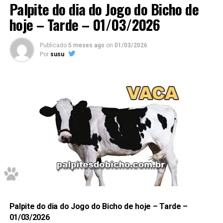
Palpite do dia do Jogo do Bicho de
hoje – Tarde – 01/03/2026
Publicado
5 meses ago
on
01/03/2026
Por
susu
01 – 02
–
Grupo 01
/ deze
nas
03
– 04
Dessa forma, para acompanhar previsões atualizadas
diariamente, acesse também a página de palpites do
7503 – 1203 – 4703 – 6003
jogo do bicho hoje.
Confira Aqui
7
Palpite do dia do Jogo do Bicho de hoje – Tarde –
01/03/2026