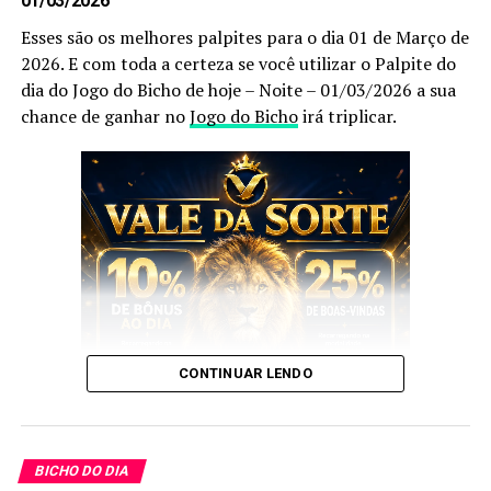
01/03/2026
Esses são os melhores palpites para o dia 01 de Março de
Prepare caneta e papel e Anote cada
palpite
para que
2026. E com toda a certeza se você utilizar o Palpite do
você faça o jogo perfeito, e aumente a sua
dia do Jogo do Bicho de hoje – Noite – 01/03/2026 a sua
probabilidade de ganhar no
jogo do bicho
no dia
30 de
chance de ganhar no
Jogo do Bicho
irá triplicar.
Novembro
de 2025.
Após anotar as nossas dicas e os nossos
palpites do
bicho
, anote também as
puxadas do bicho
pois elas
são indispensáveis, pois as utilizamos você aumenta
ainda mais a sua chance de acertar o
bicho
que vai dar
no poste.
Palpite do dia do Jogo do Bicho
de hoje – Tarde – 30/11/2025
CONTINUAR LENDO
Sem mais delongas esses são os nossos
Palpites
:
E esses palpites são os melhores que encontrará no
Google
.
BICHO DO DIA