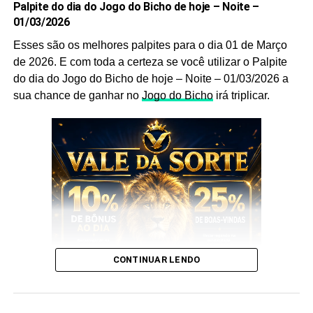
Palpite do dia do Jogo do Bicho de hoje – Noite –
ainda mais a sua chance de acertar o
bicho
que vai dar
01/03/2026
no poste.
Esses são os melhores palpites para o dia 01 de Março
Palpites do Bicho Dia 04-08-2020
de 2026. E com toda a certeza se você utilizar o Palpite
do dia do Jogo do Bicho de hoje – Noite – 01/03/2026 a
Sem mais delongas esses são os nossos
Palpites do
sua chance de ganhar no
Jogo do Bicho
irá triplicar.
Bicho Dia 04-08
-2020
:
CONTINUAR LENDO
Palpites do Bicho Dia 04-08-2020
E esses palpites são os melhores que encontrará no