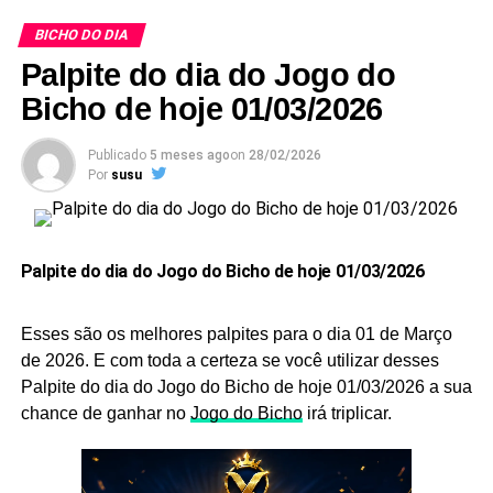
nossa página de puxadas do bicho clicando aqui.
E esses palpites são os melhores que encontrará no
BICHO DO DIA
Google
.
Não basta apenas ter os Palpites do Bicho Dia 04-08-
Palpite do dia do Jogo do
2020, você deve também não se esquecer de aprender
Bicho de hoje 01/03/2026
as milhares viciadas, pois é interessante você saber.
para conhecer a tabela de milhares viciadas clique aqui
Publicado
5 meses ago
on
28/02/2026
Por
susu
Boa sorte com as
Palpites do Bicho Dia 04-08-2020
.
49 – 50
–
Grupo 13
/ deze
nas
51
– 52
RELACIONADOS:
Palpite do dia do Jogo do Bicho de hoje 01/03/2026
UP NEXT
Dessa forma, para acompanhar previsões atualizadas
Palpites do Bicho Dia 04/08/2020 Tarde
Esses são os melhores palpites para o dia 01 de Março
6450 – 1050 – 9750 – 7350
diariamente, acesse também a página de palpites do jogo
DON'T MISS
de 2026. E com toda a certeza se você utilizar desses
do bicho hoje.
Palpites do Bicho Dia 03/08/2020 Noite
Palpite do dia do Jogo do Bicho de hoje 01/03/2026 a sua
7
chance de ganhar no
Jogo do Bicho
irá triplicar.
Confira Aqui
5 2