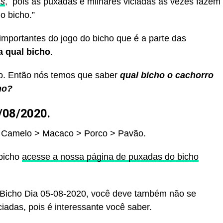
as
, pois as puxadas e milhares viciadas às vezes fazem
o bicho.”
portantes do jogo do bicho que é a parte das
 qual bicho
.
o. Então nós temos que saber
qual bicho o cachorro
ho?
/08/2020.
 Camelo > Macaco > Porco > Pavão.
 bicho
acesse a nossa página de puxadas do bicho
o Bicho Dia 05-08-2020, você deve também não se
iadas, pois é interessante você saber.