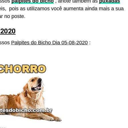
ossos
palpites do bicho
, anote também as
puxadas
is, pois as utilizamos você aumenta ainda mais a sua
r no poste.
-2020
ossos
Palpites do Bicho Dia 05-08
-2020
: