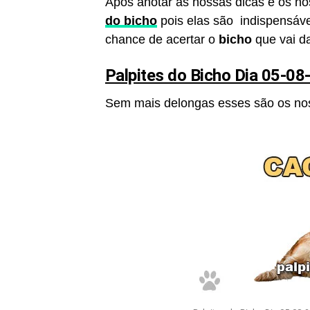
Após anotar as nossas dicas e os n
do bicho
pois elas são indispensáve
chance de acertar o
bicho
que vai da
Palpites do Bicho Dia 05-08
Sem mais delongas esses são os n