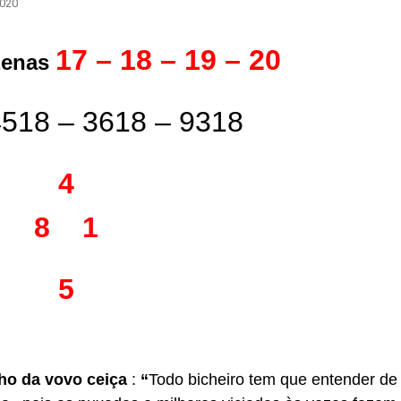
2020
17 – 18 – 19 – 20
zenas
4518 – 3618 – 9318
4
8 1
5
cho da vovo ceiça
:
“
Todo bicheiro tem que entender de