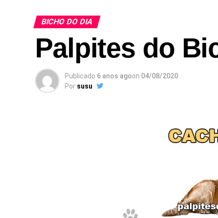
BICHO DO DIA
Palpites do Bi
Publicado
6 anos ago
on
04/08/2020
Por
susu