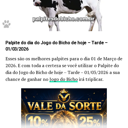
Dessa forma, para acompanhar previsões atualizadas
diariamente, acesse também a página de palpites do
jogo do bicho hoje.
Confira Aqui
Palpite do dia do Jogo do Bicho de hoje – Tarde –
01/03/2026
Não deixe de anotar.
Esses são os melhores palpites para o dia 01 de Março de
2026. E com toda a certeza se você utilizar o Palpite do
Prepare caneta e papel e Anote cada
palpite
para que
dia do Jogo do Bicho de hoje – Tarde – 01/03/2026 a sua
você faça o jogo perfeito, e aumente a sua
chance de ganhar no
Jogo do Bicho
irá triplicar.
probabilidade de ganhar no
jogo do bicho
no dia
01 de
Março
de 2026.
Após anotar as nossas dicas e os nossos
palpites do
bicho
, anote também as
puxadas do bicho
pois elas
são indispensáveis, pois as utilizamos você aumenta
ainda mais a sua chance de acertar o
bicho
que vai dar
no poste.