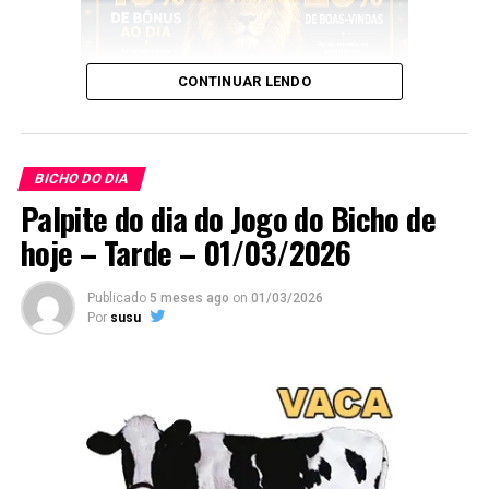
CONTINUAR LENDO
E esses palpites são os melhores que encontrará no
Google
.
BICHO DO DIA
Palpite do dia do Jogo do Bicho de
hoje – Tarde – 01/03/2026
Publicado
5 meses ago
on
01/03/2026
Por
susu