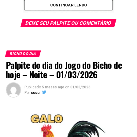
CONTINUAR LENDO
DEIXE SEU PALPITE OU COMENTÁRIO
BICHO DO DIA
Palpite do dia do Jogo do Bicho de
hoje – Noite – 01/03/2026
Grupo 06 Dezenas
21 – 22 – 23 – 24
Publicado
5 meses ago
on
01/03/2026
8621 7022 5723 7924
Por
susu
CRUZ DO DIA
4