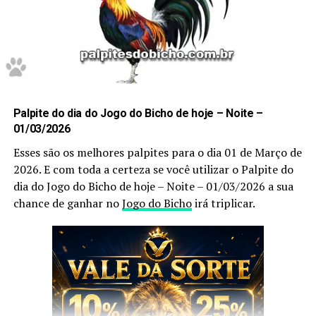
3 7
0
Puxada do Bicho do Dia.
Palpite do dia do Jogo do Bicho de hoje – Noite –
01/03/2026
Cachorro PUXA: Galo > Gato > Camelo > Macaco > Porco
Esses são os melhores palpites para o dia 01 de Março de
> Pavão.
2026. E com toda a certeza se você utilizar o Palpite do
dia do Jogo do Bicho de hoje – Noite – 01/03/2026 a sua
RELACIONADOS:
chance de ganhar no
Jogo do Bicho
irá triplicar.
UP NEXT
“Palpites do Bicho” Dia 23-01-2018
DON'T MISS
“Palpites do Bicho” Dia 21-01-2018