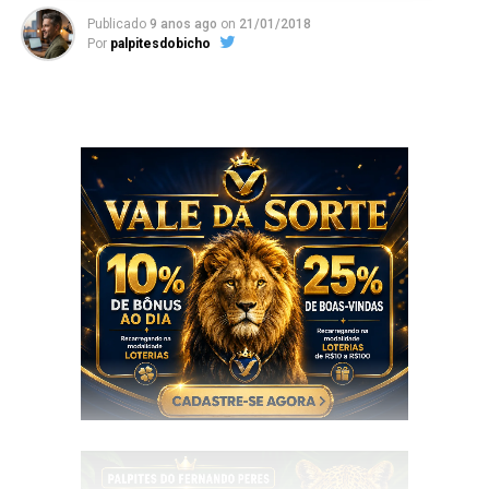
Publicado
9 anos ago
on
21/01/2018
Por
palpitesdobicho