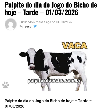
Palpite do dia do Jogo do Bicho de
Palpites do Bicho Dia 23/08/2020 Tarde
hoje – Tarde – 01/03/2026
09 – 10 – 11
Publicado
5 meses ago
on
01/03/2026
Grupo 03 / dezenas
Por
susu
– 12
8710 – 4510 – 3210 – 6310
8
Dessa forma, para acompanhar previsões atualizadas
diariamente, acesse também a página de palpites do
jogo do bicho hoje.
1 0
Confira Aqui
Palpite do dia do Jogo do Bicho de hoje – Tarde –
7
01/03/2026