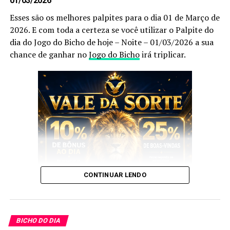
01/03/2026
são indispensáveis, pois as utilizamos você aumenta
Esses são os melhores palpites para o dia 01 de Março de
ainda mais a sua chance de acertar o
bicho
que vai dar
2026. E com toda a certeza se você utilizar o Palpite do
no poste.
dia do Jogo do Bicho de hoje – Noite – 01/03/2026 a sua
chance de ganhar no
Jogo do Bicho
irá triplicar.
Palpites do Bicho Dia 23/08/2020
Tarde
Sem mais delongas esses são os nossos
Palpites do Bicho
Dia 23/08/2020 Tarde
:
CONTINUAR LENDO
E esses palpites são os melhores que encontrará no
Google
.
BICHO DO DIA