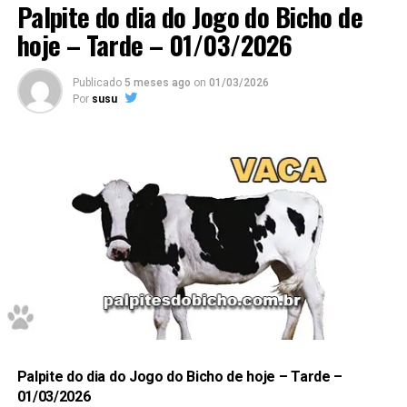
Palpite do dia do Jogo do Bicho de
hoje – Tarde – 01/03/2026
61 – 62
–
Grupo 16 / deze
nas
Publicado
5 meses ago
on
01/03/2026
Por
susu
63
– 64
7162 – 4762 – 3562 – 7962
7
Dessa forma, para acompanhar previsões atualizadas
diariamente, acesse também a página de palpites do
1 2
jogo do bicho hoje.
Confira Aqui
6
Palpite do dia do Jogo do Bicho de hoje – Tarde –
01/03/2026