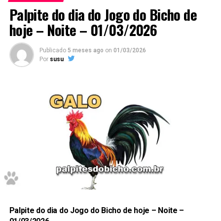
Google
.
Palpite do dia do Jogo do Bicho de
hoje – Noite – 01/03/2026
Publicado
5 meses ago
on
01/03/2026
Por
susu
Não deixe de anotar.
Prepare caneta e papel e Anote cada
palpite
para que
você faça o jogo perfeito, e aumente a sua
probabilidade de ganhar no
jogo do bicho
no dia
05 de
Palpite do dia do Jogo do Bicho de hoje – Noite –
Agosto
de 2025.