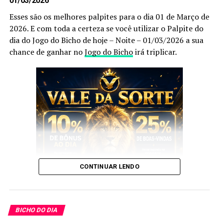
01/03/2026
Após anotar as nossas dicas e os nossos
palpites do
Esses são os melhores palpites para o dia 01 de Março de
bicho
, anote também as
puxadas do bicho
pois elas
2026. E com toda a certeza se você utilizar o Palpite do
são indispensáveis, pois as utilizamos você aumenta
dia do Jogo do Bicho de hoje – Noite – 01/03/2026 a sua
ainda mais a sua chance de acertar o
bicho
que vai dar
chance de ganhar no
Jogo do Bicho
irá triplicar.
no poste.
Palpites do Jogo do Bicho Dia
05/08/2025 Tarde
Sem mais delongas esses são os nossos
Palpites
:
CONTINUAR LENDO
E esses palpites são os melhores que encontrará no
Google
.
BICHO DO DIA