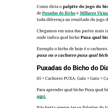
Como diria o
palpite do jogo do bi
de
Puxadas do Bicho
e
Milhares Vicia
toda diferença no resultado do jogo d
Chegamos em uma das partes mais imp
onde indica qual bicho
Puxa qual bi
Exemplo o bicho de hoje é o cachorro
puxa ou o cachorro puxa qual bich
Puxadas do Bicho do Di
05 > Cachorro PUXA: Galo > Gato > C
Para aprender qual bicho Puxa qual b
aqui.
Não basta apenas ter os Palpites do 