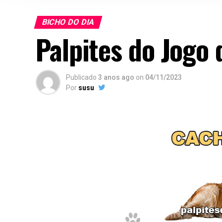
BICHO DO DIA
Palpites do Jogo
Publicado
3 anos ago
on
04/11/2023
Por
susu