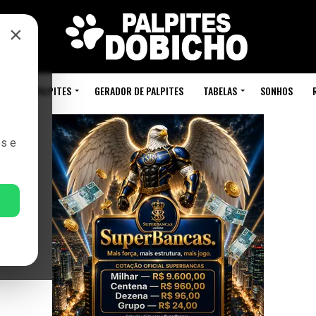
×
CIAL
PALPITES
GERADOR DE PALPITES
TABELAS
SONHOS
es e