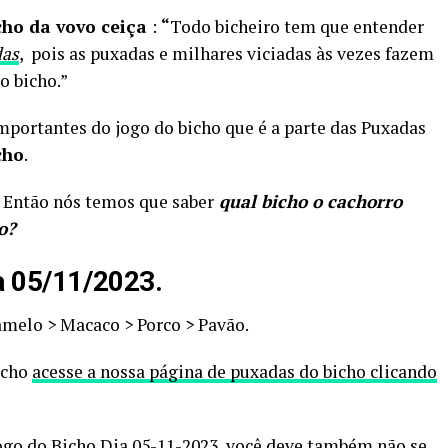
cho da vovo ceiça
:
“
Todo bicheiro tem que entender
das
, pois as puxadas e milhares viciadas às vezes fazem
o bicho.”
ortantes do jogo do bicho que é a parte das Puxadas
cho
.
. Então nós temos que saber
qual bicho o cachorro
o?
a 05/11/2023.
amelo > Macaco > Porco > Pavão.
icho
acesse a nossa página de puxadas do bicho clicando
Jogo do Bicho Dia 05-11-2023, você deve também não se