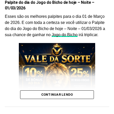
Palpite do dia do Jogo do Bicho de hoje – Noite –
são indispensáveis, pois as utilizamos você aumenta
01/03/2026
ainda mais a sua chance de acertar o
bicho
que vai dar
no poste.
Esses são os melhores palpites para o dia 01 de Março
de 2026. E com toda a certeza se você utilizar o Palpite
Palpites do Jogo do Bicho Dia
do dia do Jogo do Bicho de hoje – Noite – 01/03/2026 a
sua chance de ganhar no
Jogo do Bicho
irá triplicar.
14/08/2021 Tarde
Sem mais delongas esses são os nossos
Palpites do
Jogo do Bicho Dia 14/08/2021 Tarde
:
CONTINUAR LENDO
E esses palpites são os melhores que encontrará no