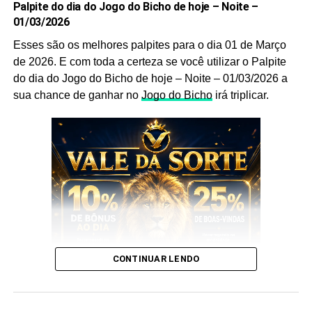
Palpite do dia do Jogo do Bicho de hoje – Noite –
ainda mais a sua chance de acertar o
bicho
que vai dar
01/03/2026
no poste.
Esses são os melhores palpites para o dia 01 de Março
de 2026. E com toda a certeza se você utilizar o Palpite
Palpites do Jogo do Bicho Dia
do dia do Jogo do Bicho de hoje – Noite – 01/03/2026 a
16/06/2025 Noite
sua chance de ganhar no
Jogo do Bicho
irá triplicar.
Sem mais delongas esses são os nossos
Palpites
:
CONTINUAR LENDO
E esses palpites são os melhores que encontrará no