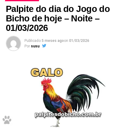
Google
.
Palpite do dia do Jogo do
Bicho de hoje – Noite –
01/03/2026
Publicado
5 meses ago
on
01/03/2026
Por
susu
Não deixe de anotar.
Prepare caneta e papel e Anote cada
palpite
para que
você faça o jogo perfeito, e aumente a sua probabilidade
de ganhar no
jogo do bicho
no dia
16 de Junho
de 2025.
Após anotar as nossas dicas e os nossos
palpites do
bicho
, anote também as
puxadas do bicho
pois elas
são indispensáveis, pois as utilizamos você aumenta