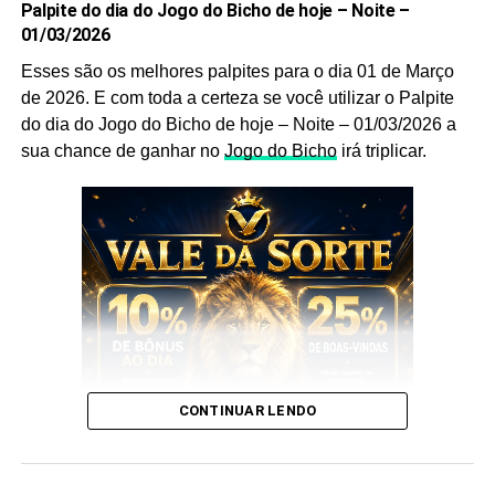
Palpite do dia do Jogo do Bicho de hoje – Noite –
são indispensáveis, pois as utilizamos você aumenta
01/03/2026
ainda mais a sua chance de acertar o
bicho
que vai dar
no poste.
Esses são os melhores palpites para o dia 01 de Março
de 2026. E com toda a certeza se você utilizar o Palpite
Palpites do Jogo do Bicho Dia
do dia do Jogo do Bicho de hoje – Noite – 01/03/2026 a
sua chance de ganhar no
Jogo do Bicho
irá triplicar.
20/08/2021 Noite
Sem mais delongas esses são os nossos
Palpites do
Jogo do Bicho Dia 20/08/2021 Noite
:
CONTINUAR LENDO
E esses palpites são os melhores que encontrará no