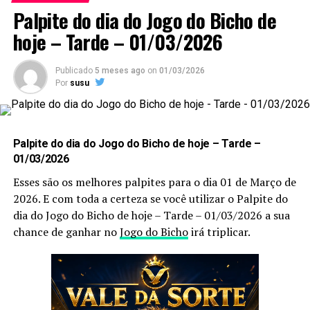
Sem mais delongas esses são os nossos
Palpites do Jogo
Palpite do dia do Jogo do Bicho de
do Bicho Dia 31/07/2023 Noite
:
hoje – Tarde – 01/03/2026
Publicado
5 meses ago
on
01/03/2026
Palpites do Jogo do Bicho Dia 31/07/2023 Noite
Por
susu
85 – 86
–
Grupo 22 / dezenas
Palpite do dia do Jogo do Bicho de hoje – Tarde –
87 – 88
01/03/2026
Esses são os melhores palpites para o dia 01 de Março de
3085 – 8786 – 8587 – 8588
2026. E com toda a certeza se você utilizar o Palpite do
Dessa forma, para acompanhar previsões atualizadas
dia do Jogo do Bicho de hoje – Tarde – 01/03/2026 a sua
diariamente, acesse também a página de palpites do
chance de ganhar no
Jogo do Bicho
irá triplicar.
jogo do bicho hoje.
8
Confira Aqui
7 1