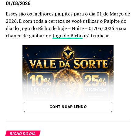
01/03/2026
Esses são os melhores palpites para o dia 01 de Março de
2026. E com toda a certeza se você utilizar o Palpite do
dia do Jogo do Bicho de hoje – Noite – 01/03/2026 a sua
chance de ganhar no
Jogo do Bicho
irá triplicar.
Após anotar as nossas dicas e os nossos
palpites do
bicho
, anote também as
puxadas do bicho
pois elas
são indispensáveis, pois as utilizamos você aumenta
ainda mais a sua chance de acertar o
bicho
que vai dar
no poste.
CONTINUAR LENDO
Palpites do Jogo do Bicho Dia
E esses palpites são os melhores que encontrará no
31/07/2023 Noite
Google
.
BICHO DO DIA