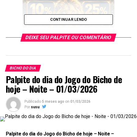
CONTINUAR LENDO
DEIXE SEU PALPITE OU COMENTÁRIO
Não deixe de anotar os Palpites
BICHO DO DIA
do Jogo do Bicho Dia 31/07/2023
Palpite do dia do Jogo do Bicho de
Noite
hoje – Noite – 01/03/2026
Prepare caneta e papel e Anote cada
palpite
para que
Publicado
5 meses ago
on
01/03/2026
você faça o jogo perfeito, e aumente a sua
Por
susu
probabilidade de ganhar no
jogo do bicho
no dia
31 de
Julho
de 2023.
Palpite do dia do Jogo do Bicho de hoje – Noite –